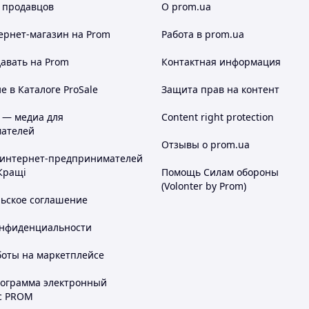
 продавцов
О prom.ua
ернет-магазин
на Prom
Работа в prom.ua
авать на Prom
Контактная информация
 в Каталоге ProSale
Защита прав на контент
 — медиа для
Content right protection
ателей
Отзывы о prom.ua
 интернет-предпринимателей
Кращі
Помощь Силам обороны
(Volonter by Prom)
льское соглашение
онфиденциальности
боты на маркетплейсе
рограмма электронный
с PROM