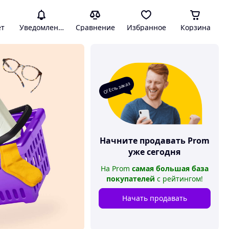
ет
Уведомления
Сравнение
Избранное
Корзина
О! Есть заказ
Начните продавать
Prom
уже сегодня
На
Prom
самая большая база
покупателей
с рейтингом
!
Начать продавать