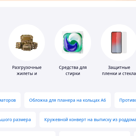
Разгрузочные
Средства для
Защитные
жилеты и
стирки
пленки и стекла
плитоноски без
для портативны
плит
устройств
маторов
Обложка для планера на кольцах А6
Противо
льшого размера
Кружевной конверт на выписку из роддом