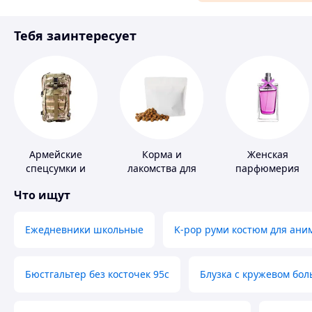
Материалы для ремонта
Тебя заинтересует
Спорт и отдых
Армейские
Корма и
Женская
спецсумки и
лакомства для
парфюмерия
рюкзаки
домашних
Что ищут
животных и
птиц
Ежедневники школьные
K-pop руми костюм для ани
Бюстгальтер без косточек 95с
Блузка с кружевом бо