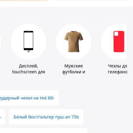
Дисплей,
Мужские
Чехлы для
touchscreen для
футболки и
телефонов
х
телефонов
майки
ударный чехол на Hot 60i
а
Белый бюстгальтер пуш-ап 75b