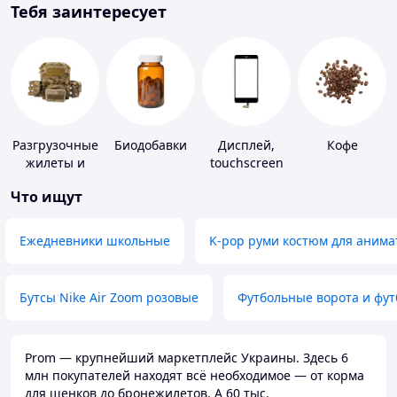
Тебя заинтересует
Разгрузочные
Биодобавки
Дисплей,
Кофе
жилеты и
touchscreen
плитоноски
для
Что ищут
без плит
телефонов
Ежедневники школьные
K-pop руми костюм для анима
Бутсы Nike Air Zoom розовые
Футбольные ворота и фу
Prom — крупнейший маркетплейс Украины. Здесь 6
млн покупателей находят всё необходимое — от корма
для щенков до бронежилетов. А 60 тыс.