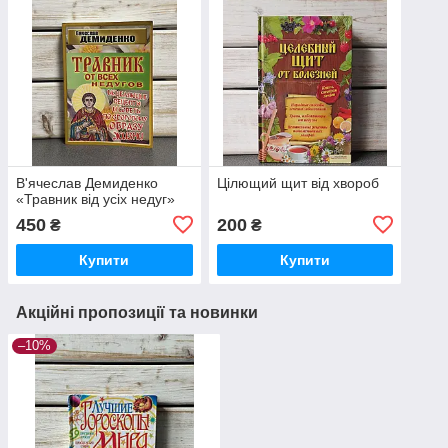
В'ячеслав Демиденко
Цілющий щит від хвороб
«Травник від усіх недуг»
450
200
₴
₴
Купити
Купити
Акційні пропозиції та новинки
–10%