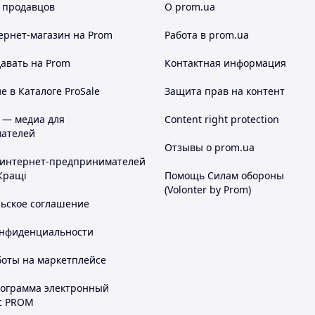
 продавцов
О prom.ua
ернет-магазин
на Prom
Работа в prom.ua
авать на Prom
Контактная информация
 в Каталоге ProSale
Защита прав на контент
 — медиа для
Content right protection
ателей
Отзывы о prom.ua
 интернет-предпринимателей
Кращі
Помощь Силам обороны
(Volonter by Prom)
льское соглашение
онфиденциальности
боты на маркетплейсе
рограмма электронный
с PROM