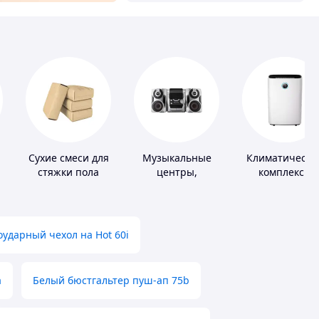
Сухие смеси для
Музыкальные
Климатически
стяжки пола
центры,
комплексы
магнитолы
ударный чехол на Hot 60i
а
Белый бюстгальтер пуш-ап 75b