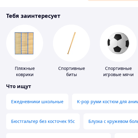
Материалы для ремонта
Тебя заинтересует
Спорт и отдых
Пляжные
Спортивные
Спортивные
коврики
биты
игровые мячи
Что ищут
Ежедневники школьные
K-pop руми костюм для ани
Бюстгальтер без косточек 95с
Блузка с кружевом бо