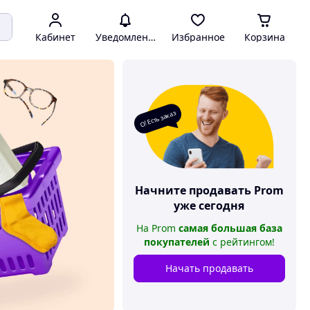
Кабинет
Уведомления
Избранное
Корзина
О! Есть заказ
Начните продавать
Prom
уже сегодня
На
Prom
самая большая база
покупателей
с рейтингом
!
Начать продавать