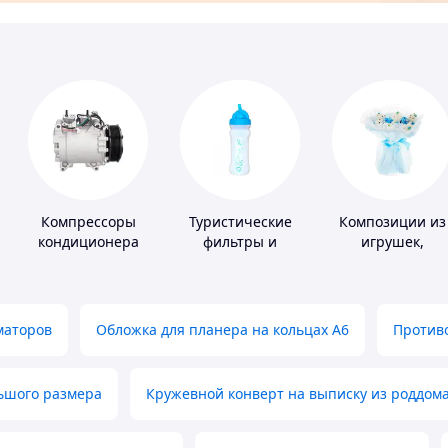
Компрессоры
Туристические
Композиции из
кондиционера
фильтры и
игрушек,
таблетки для
одежды,
питьевой воды
подгузников
маторов
Обложка для планера на кольцах А6
Противо
льшого размера
Кружевной конверт на выписку из роддом