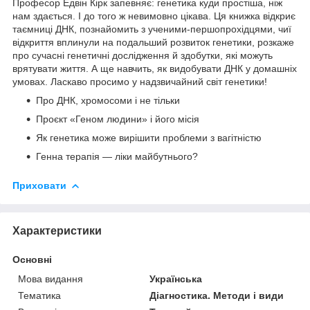
Професор Едвін Кірк запевняє: генетика куди простіша, ніж
нам здається. І до того ж невимовно цікава. Ця книжка відкриє
таємниці ДНК, познайомить з ученими-першопрохідцями, чиї
відкриття вплинули на подальший розвиток генетики, розкаже
про сучасні генетичні дослідження й здобутки, які можуть
врятувати життя. А ще навчить, як видобувати ДНК у домашніх
умовах. Ласкаво просимо у надзвичайний світ генетики!
Про ДНК, хромосоми і не тільки
Проєкт «Геном людини» і його місія
Як генетика може вирішити проблеми з вагітністю
Генна терапія — ліки майбутнього?
Приховати
Характеристики
Основні
Мова видання
Українська
Тематика
Діагностика. Методи і види