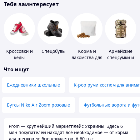
Тебя заинтересует
Кроссовки и
Спецобувь
Корма и
Армейские
кеды
лакомства для
спецсумки и
домашних
рюкзаки
Что ищут
животных и
птиц
Ежедневники школьные
K-pop руми костюм для анима
Бутсы Nike Air Zoom розовые
Футбольные ворота и фу
Prom — крупнейший маркетплейс Украины. Здесь 6
млн покупателей находят всё необходимое — от корма
для щенков до бронежилетов. А 60 тыс.