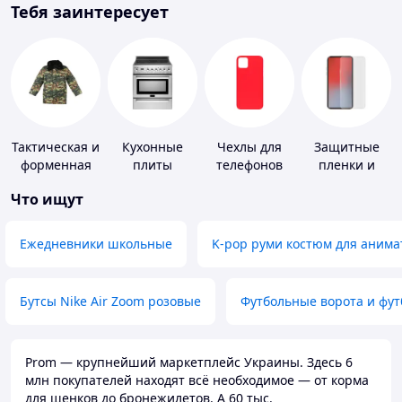
Тебя заинтересует
Тактическая и
Кухонные
Чехлы для
Защитные
форменная
плиты
телефонов
пленки и
одежда
стекла для
Что ищут
портативных
устройств
Ежедневники школьные
K-pop руми костюм для анима
Бутсы Nike Air Zoom розовые
Футбольные ворота и фу
Prom — крупнейший маркетплейс Украины. Здесь 6
млн покупателей находят всё необходимое — от корма
для щенков до бронежилетов. А 60 тыс.